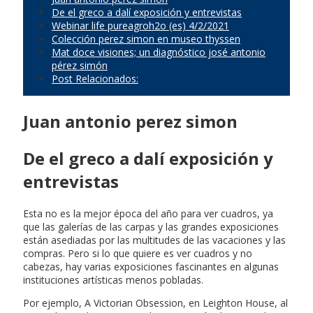
De el greco a dalí exposición y entrevistas
Webinar life pureagroh2o (es) 4/2/2021
Colección perez simon en museo thyssen
Mat doce visiones; un diagnóstico josé antonio
pérez simón
Post Relacionados:
Juan antonio perez simon
De el greco a dalí exposición y
entrevistas
Esta no es la mejor época del año para ver cuadros, ya
que las galerías de las carpas y las grandes exposiciones
están asediadas por las multitudes de las vacaciones y las
compras. Pero si lo que quiere es ver cuadros y no
cabezas, hay varias exposiciones fascinantes en algunas
instituciones artísticas menos pobladas.
Por ejemplo, A Victorian Obsession, en Leighton House, al