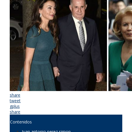
share
tweet
gplus
share
Contenidos
Juan antonio perez simon