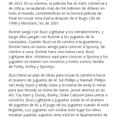
de 2023. En su estreno, la película fue un éxito comercial y
de crítica, recaudando más de mil millones de dólares en
todo el mundo, convirtiéndose en la tercera película de
Pixar en cruzar esta marca después de A Bug’s Life de
1998 y Monsters, Inc de 2001.
Bonnie juega con Buzz Lightyear y los extraterrestres, y
luego ellos juegan con Bonnie a los juguetes de la
casa/patio, Cuando Buzz va de camino a la guardería y
Bonnie hace un nuevo amigo para conocer a Spoony, de
camino a casa, Bonnie hace una nueva casa. Buzz
Lightyear dice: «Estamos aquí para conocer a Spoony y los
juguetes se reúnen con nosotros y todos somos familia
de Forky, Knifey y Spoony».
Buzz tiene un plan de ideas para cruzar la carretera hacia
el Granero de Juguetes de Al. Sid Phillips y Hannah Phillips
sen Andy Davis y Molly Davis y la mamá de Andy lo miran
para que Woody se reúna de nuevo, Jessie aterriza en un
Al’s Toy Barn y Ducky, Bunny, Duke Caboom para unirse a
nosotros. Buzz Lightyear y Juguetes están en el Granero
de Juguetes de Al, y el pago de los juguetes cuando Al está
llegando, Los juguetes son ocultar este lugar los niños
estaban jugando juguetes Amy está en el Apartamento de