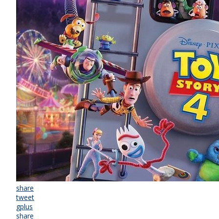
share
tweet
gplus
share