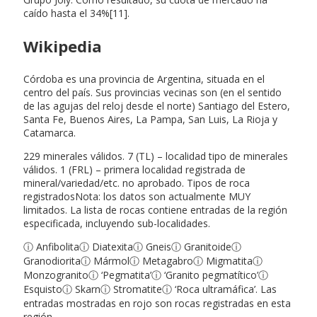
caído hasta el 34%[11].
Wikipedia
Córdoba es una provincia de Argentina, situada en el
centro del país. Sus provincias vecinas son (en el sentido
de las agujas del reloj desde el norte) Santiago del Estero,
Santa Fe, Buenos Aires, La Pampa, San Luis, La Rioja y
Catamarca.
229 minerales válidos. 7 (TL) – localidad tipo de minerales
válidos. 1 (FRL) – primera localidad registrada de
mineral/variedad/etc. no aprobado. Tipos de roca
registradosNota: los datos son actualmente MUY
limitados. La lista de rocas contiene entradas de la región
especificada, incluyendo sub-localidades.
ⓘ Anfibolitaⓘ Diatexitaⓘ Gneisⓘ Granitoideⓘ
Granodioritaⓘ Mármolⓘ Metagabroⓘ Migmatitaⓘ
Monzogranitoⓘ ‘Pegmatita’ⓘ ‘Granito pegmatítico’ⓘ
Esquistoⓘ Skarnⓘ Stromatiteⓘ ‘Roca ultramáfica’. Las
entradas mostradas en rojo son rocas registradas en esta
región.