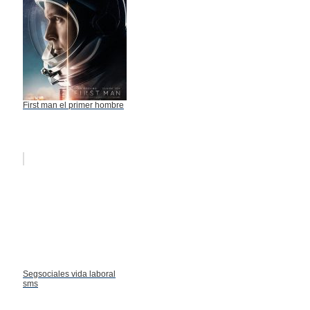
First man el primer hombre
Segsociales vida laboral
sms