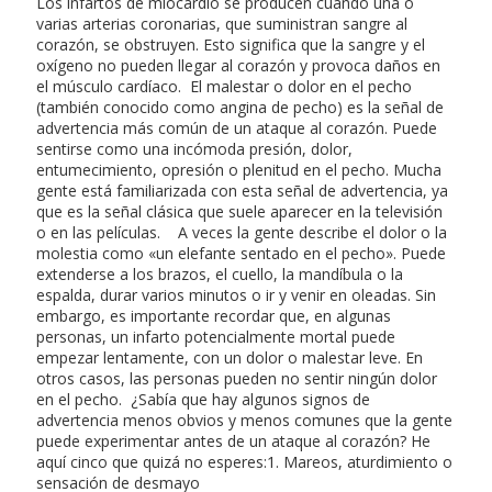
Los infartos de miocardio se producen cuando una o
varias arterias coronarias, que suministran sangre al
corazón, se obstruyen. Esto significa que la sangre y el
oxígeno no pueden llegar al corazón y provoca daños en
el músculo cardíaco. El malestar o dolor en el pecho
(también conocido como angina de pecho) es la señal de
advertencia más común de un ataque al corazón. Puede
sentirse como una incómoda presión, dolor,
entumecimiento, opresión o plenitud en el pecho. Mucha
gente está familiarizada con esta señal de advertencia, ya
que es la señal clásica que suele aparecer en la televisión
o en las películas. A veces la gente describe el dolor o la
molestia como «un elefante sentado en el pecho». Puede
extenderse a los brazos, el cuello, la mandíbula o la
espalda, durar varios minutos o ir y venir en oleadas. Sin
embargo, es importante recordar que, en algunas
personas, un infarto potencialmente mortal puede
empezar lentamente, con un dolor o malestar leve. En
otros casos, las personas pueden no sentir ningún dolor
en el pecho. ¿Sabía que hay algunos signos de
advertencia menos obvios y menos comunes que la gente
puede experimentar antes de un ataque al corazón? He
aquí cinco que quizá no esperes:1. Mareos, aturdimiento o
sensación de desmayo