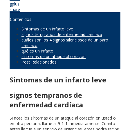
gplus
share
Contenidos
Sintomas de un infarto leve
signos tempranos de enfermedad cardíaca
cuáles son los 4 signos silenciosos de un paro
cardíaco
qué es un infarto
síntomas de un ataque al corazón
Post Relacionados:
Sintomas de un infarto leve
signos tempranos de
enfermedad cardíaca
Si nota los síntomas de un ataque al corazón en usted o
en otra persona, llame al 9-1-1 inmediatamente. Cuanto
antes llegue a un servicio de urgencias, antes podrá recibir