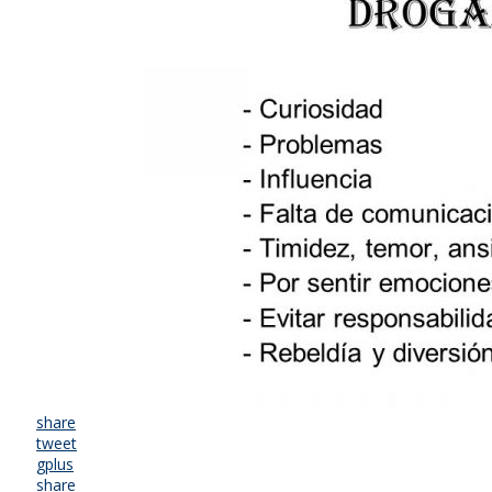
share
tweet
gplus
share