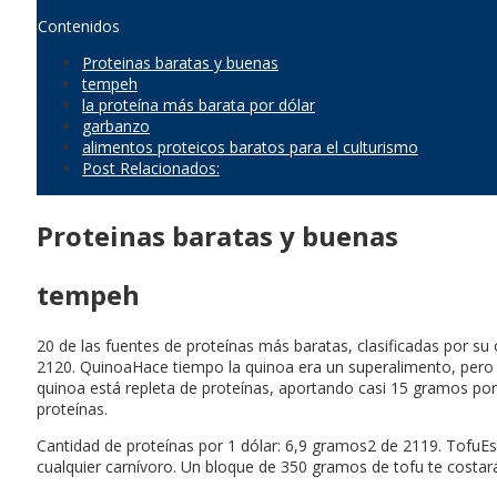
Contenidos
Proteinas baratas y buenas
tempeh
la proteína más barata por dólar
garbanzo
alimentos proteicos baratos para el culturismo
Post Relacionados:
Proteinas baratas y buenas
tempeh
20 de las fuentes de proteínas más baratas, clasificadas por
2120. QuinoaHace tiempo la quinoa era un superalimento, pero a
quinoa está repleta de proteínas, aportando casi 15 gramos por 
proteínas.
Cantidad de proteínas por 1 dólar: 6,9 gramos2 de 2119. TofuEs 
cualquier carnívoro. Un bloque de 350 gramos de tofu te costará 