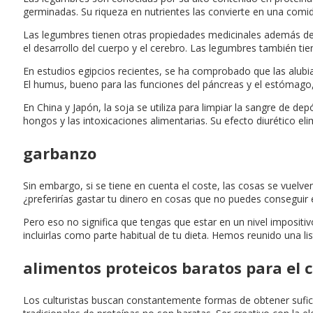
germinadas. Su riqueza en nutrientes las convierte en una comida
Las legumbres tienen otras propiedades medicinales además de l
el desarrollo del cuerpo y el cerebro. Las legumbres también tien
En estudios egipcios recientes, se ha comprobado que las alubias
El humus, bueno para las funciones del páncreas y el estómago,
En China y Japón, la soja se utiliza para limpiar la sangre de de
hongos y las intoxicaciones alimentarias. Su efecto diurético el
garbanzo
Sin embargo, si se tiene en cuenta el coste, las cosas se vuelv
¿preferirías gastar tu dinero en cosas que no puedes consegui
Pero eso no significa que tengas que estar en un nivel impositiv
incluirlas como parte habitual de tu dieta. Hemos reunido una li
alimentos proteicos baratos para el 
Los culturistas buscan constantemente formas de obtener suficie