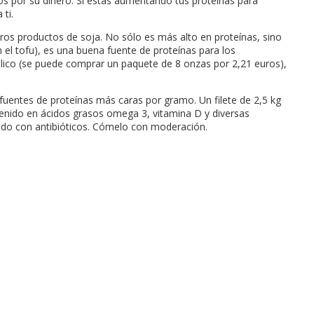
os por su dinero. Si estás aumentando tus proteínas para
ti.
tros productos de soja. No sólo es más alto en proteínas, sino
el tofu), es una buena fuente de proteínas para los
blico (se puede comprar un paquete de 8 onzas por 2,21 euros),
fuentes de proteínas más caras por gramo. Un filete de 2,5 kg
ntenido en ácidos grasos omega 3, vitamina D y diversas
ntado con antibióticos. Cómelo con moderación.