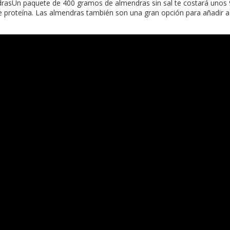
drasUn paquete de 400 gramos de almendras sin sal te costará unos 9
proteína. Las almendras también son una gran opción para añadir a l