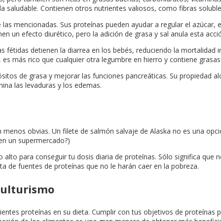
 saludable. Contienen otros nutrientes valiosos, como fibras solubles
as mencionadas. Sus proteínas pueden ayudar a regular el azúcar, el 
en un efecto diurético, pero la adición de grasa y sal anula esta acci
 fétidas detienen la diarrea en los bebés, reduciendo la mortalidad in
 es más rico que cualquier otra legumbre en hierro y contiene grasas
pósitos de grasa y mejorar las funciones pancreáticas. Su propiedad alc
imina las levaduras y los edemas.
en menos obvias. Un filete de salmón salvaje de Alaska no es una opc
r en un supermercado?)
o alto para conseguir tu dosis diaria de proteínas. Sólo significa qu
sta de fuentes de proteínas que no le harán caer en la pobreza.
culturismo
ntes proteínas en su dieta. Cumplir con tus objetivos de proteínas p