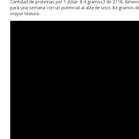
Cantidad de proteínas por 1 dólar: 8,4 gramos3 de 2118. Almen
para una semana con un potencial al alza de unos 84 gramos de 
mayor textura.