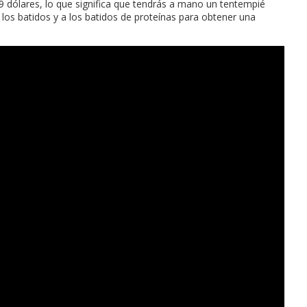
 dólares, lo que significa que tendrás a mano un tentempié
os batidos y a los batidos de proteínas para obtener una