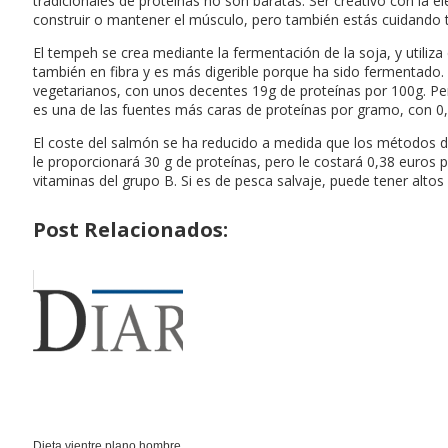
tradicionales de proteínas no son baratas. Ser creativo con la 
construir o mantener el músculo, pero también estás cuidando tu
El tempeh se crea mediante la fermentación de la soja, y utiliz
también en fibra y es más digerible porque ha sido fermentado.
vegetarianos, con unos decentes 19g de proteínas por 100g. Per
es una de las fuentes más caras de proteínas por gramo, con 0,
El coste del salmón se ha reducido a medida que los métodos de 
le proporcionará 30 g de proteínas, pero le costará 0,38 euros 
vitaminas del grupo B. Si es de pesca salvaje, puede tener alto
Post Relacionados:
Dieta vientre plano hombre