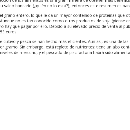
elección de los alimentos es una gran manera de obtener más benefici
 saldo bancario (¿quién no lo está?), entonces este resumen es para 
a el grano entero, lo que le da un mayor contenido de proteínas que o
 Aunque no es tan conocido como otros productos de soja (piense en 
o hay que pagar por ello. Debido a su elevado precio de venta al pú
53 euros.
cultivo y pesca se han hecho más eficientes. Aun así, es una de las 
por gramo. Sin embargo, está repleto de nutrientes: tiene un alto co
s niveles de mercurio, y el pescado de piscifactoría habrá sido alime