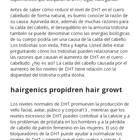
Antes de saber cómo reducir el nivel de DHT en el cuero
cabelludo de forma natural, es bueno conocer la razón de
su causa. Ayurveda dice, además de muchas razones para
la caída del cabello, el desequilibrio en la armonía tridosha
también se puede denominar como las energías biológicas
de su cuerpo podría ser una causa de la caída del cabello.
Los tridoshas son Veda, Pitta y Kapha. Usted debe estar
preguntando cómo los tridoshas pueden relacionarse con
las razones que causan el aumento de DHT en el cuero
cabelludo. ¿No es así? La caída del cabello causada por el
aumento de los niveles de DHT tiene relación con la
disparidad del tridosha o pitta dosha.
hairgenics propidren hair growt
Los niveles normales de DHT promueven la producción de
vello facial, axilar, púbico y corporal13 , mientras que los
niveles excesivos de DHT pueden contribuir a la calvicie y a
los problemas de próstata en los hombres y a la pérdida
de cabello de patrón femenino en las mujeres. El uso de
bloqueadores de la DHT puede ayudar a normalizar los
niveles de DHT y permitir que el pelo vuelva a crecer. A