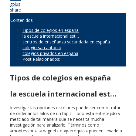
gplus
share
Contenidos
Tipos de colegios en españa
la escuela internacional est…
centros de enseñanza secundaria en españa
colegio san antonio
colegios privados en españa
Post Relacionados:
Tipos de colegios en españa
la escuela internacional est…
Investigar las opciones escolares puede ser como tratar
de ordenar los hilos de un tapiz. Todo está entretejido y
mezclado de tal manera que se necesita mucha
investigación para analizarlo. Términos como
«montessori», «magnet» o «parroquial» pueden llevarle a