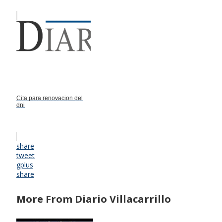
Cita para renovacion del
dni
share
tweet
gplus
share
More From Diario Villacarrillo