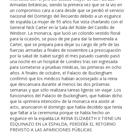
Armadas británicas, siendo la primera vez que se la vio en
un compromiso cara a cara desde que se perdió el servicio
nacional del Domingo del Recuerdo debido a un esguince
de espalda.La mujer de 95 años fue vista charlando con el
General Nick Carter en la Sala del Roble del Castillo de
Windsor. La monarca, que lució un colorido vestido floral
para la ocasión, se puso de pie para dar la bienvenida a
Carter, que se prepara para dejar su cargo de jefe de las
fuerzas armadas a finales de noviembre.La preocupación
por la salud de Isabel surgió el mes pasado cuando pasó
una noche en un hospital de Londres tras ser ingresada
para someterse a pruebas médicas, las primeras en ocho
años. A finales de octubre, el Palacio de Buckingham
confirmó que los médicos habían aconsejado a la reina
que descansara durante al menos las dos próximas
semanas y que sólo realizara tareas ligeras sin viajar. Los
funcionarios del Palacio de Buckingham, que habían dicho
que la «primera intención» de la monarca era asistir al
acto, anunciaron el domingo que había decidido que tenía
que faltar a la ceremonia porque se había hecho un
esguince en la espalda.LA REINA ELIZABETH II TIENE UN
ESQUINAZO EN LA ESPALDA, PERDERÁ EL RETORNO
PREVISTO A LAS APARICIONES PÚBLICAS