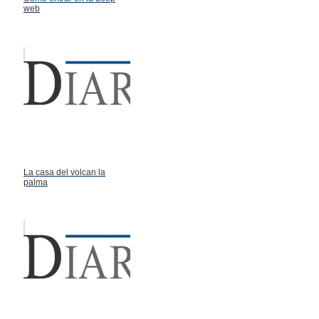
web
La casa del volcan la
palma