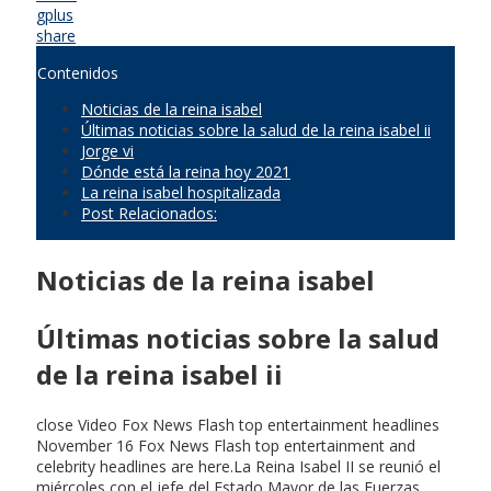
gplus
share
Contenidos
Noticias de la reina isabel
Últimas noticias sobre la salud de la reina isabel ii
Jorge vi
Dónde está la reina hoy 2021
La reina isabel hospitalizada
Post Relacionados:
Noticias de la reina isabel
Últimas noticias sobre la salud
de la reina isabel ii
close Video Fox News Flash top entertainment headlines
November 16 Fox News Flash top entertainment and
celebrity headlines are here.La Reina Isabel II se reunió el
miércoles con el jefe del Estado Mayor de las Fuerzas