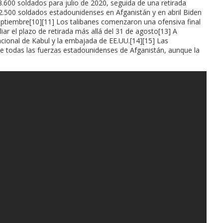
.600 soldados para julio de 2020, seguida de una retirada
2.500 soldados estadounidenses en Afganistán y en abril Biden
septiembre[10][11] Los talibanes comenzaron una ofensiva final
iar el plazo de retirada más allá del 31 de agosto[13] A
cional de Kabul y la embajada de EE.UU.[14][15] Las
 de todas las fuerzas estadounidenses de Afganistán, aunque la