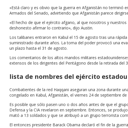
«Está claro y es obvio que la guerra en Afganistán no terminó en
Armados del Senado, advirtiendo que Afganistán parece dirigirse 
«El hecho de que el ejército afgano, al que nosotros y nuestro
deshonesto afirmar lo contrario», dijo Austin.
Los talibanes entraron en Kabul el 15 de agosto tras una rápid
suministrado durante años. La toma del poder provocó una evacu
un plazo hasta el 31 de agosto.
Los comentarios de los altos mandos militares estadounidenses,
extensos de los dirigentes del Pentágono desde la retirada del 
lista de nombres del ejército estado
Combatientes de la red Haqqani aseguran una zona durante una 
congelado en Kabul, Afganistán, el viernes 24 de septiembre d
Es posible que sólo pasen uno o dos años antes de que el grup
Defensa y la CIA revelaron en septiembre. Entonces, se produjo 
mató a 13 soldados y que se atribuyó a un grupo terrorista comp
El entonces presidente Barack Obama declaró el fin de la guerra