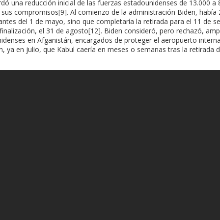
 una reducción inicial de las fuerzas estadounidenses de 13.000 a 8
 sus compromisos[9]. Al comienzo de la administración Biden, había 
antes del 1 de mayo, sino que completaría la retirada para el 11 de 
finalización, el 31 de agosto[12]. Biden consideró, pero rechazó, ampl
idenses en Afganistán, encargados de proteger el aeropuerto interna
an, ya en julio, que Kabul caería en meses o semanas tras la retirada