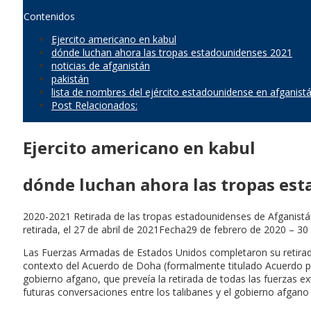
Contenidos
Ejercito americano en kabul
dónde luchan ahora las tropas estadounidenses 2021
noticias de afganistán
pakistán
lista de nombres del ejército estadounidense en afganist
Post Relacionados:
Ejercito americano en kabul
dónde luchan ahora las tropas es
2020-2021 Retirada de las tropas estadounidenses de Afganistá
retirada, el 27 de abril de 2021Fecha29 de febrero de 2020 – 3
Las Fuerzas Armadas de Estados Unidos completaron su retirada 
contexto del Acuerdo de Doha (formalmente titulado Acuerdo para
gobierno afgano, que preveía la retirada de todas las fuerzas e
futuras conversaciones entre los talibanes y el gobierno afgano