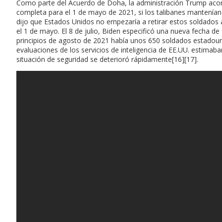
Como parte del Acuerdo de Doha, la administración Trump acordó
completa para el 1 de mayo de 2021, si los talibanes mantenían
dijo que Estados Unidos no empezaría a retirar estos soldados 
el 1 de mayo. El 8 de julio, Biden especificó una nueva fecha de 
principios de agosto de 2021 había unos 650 soldados estadoun
evaluaciones de los servicios de inteligencia de EE.UU. estimab
situación de seguridad se deterioró rápidamente[16][17].