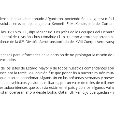
idenses habían abandonado Afganistán, poniendo fin a la guerra más 
soluta certeza», dijo el general Kenneth F. McKenzie, jefe del Coman
 a las 3:29 p.m. ET, dijo McKenzie. Los jefes de los equipos del De
l General de División Chris Donahue.El 18º Cuerpo Aerotransportado p
ante de la 82ª División Aerotransportada del XVIII Cuerpo Aerotransp
unidenses para informarles de la decisión de no prolongar la misión de
evacuados.
 los Jefes de Estado Mayor y de todos nuestros comandantes sobre e
es por la tarde. «Su opinión fue que poner fin a nuestra misión mili
llos que quieran abandonar Afganistán en las próximas semanas y mese
enas de vehículos y aviones militares, por un valor de miles de millon
stadounidenses que todavía están en el país y con los afganos vulne
fganistán operarán ahora desde Doha, Qatar. Blinken dijo que queda