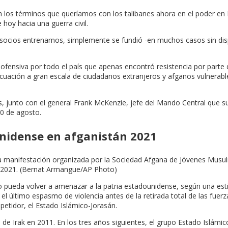
 los términos que queríamos con los talibanes ahora en el poder en Ka
hoy hacia una guerra civil.
s socios entrenamos, simplemente se fundió -en muchos casos sin dis
a ofensiva por todo el país que apenas encontró resistencia por part
ación a gran escala de ciudadanos extranjeros y afganos vulnerables
 junto con el general Frank McKenzie, jefe del Mando Central que su
30 de agosto.
unidense en afganistán 2021
manifestación organizada por la Sociedad Afgana de Jóvenes Musulman
e 2021. (Bernat Armangue/AP Photo)
o pueda volver a amenazar a la patria estadounidense, según una est
el último espasmo de violencia antes de la retirada total de las fue
etidor, el Estado Islámico-Jorasán.
 de Irak en 2011. En los tres años siguientes, el grupo Estado Islámic