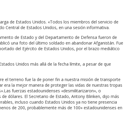
larga de Estados Unidos. «Todos los miembros del servicio de
do Central de Estados Unidos, en una sesión informativa.
partamento de Estado y del Departamento de Defensa fueron de
ublicó una foto del último soldado en abandonar Afganistán. Fue
ortado del Ejército de Estados Unidos, por el brazo mediático
 Estados Unidos más allá de la fecha límite, a pesar de que
l terreno fue la de poner fin a nuestra misión de transporte
tar era la mejor manera de proteger las vidas de nuestras tropas
s».Las fuerzas estadounidenses «desmilitarizaron», o
es de dólares. El Secretario de Estado, Antony Blinken, dijo más
rables, incluso cuando Estados Unidos ya no tiene presencia
n «menos de 200, probablemente más de 100» estadounidenses en