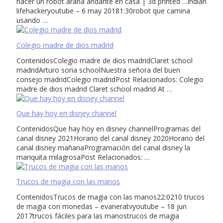
hacer un robot araña andante en casa | 3d printed …indian
lifehackeryoutube – 6 may 20181:30robot que camina
usando …
Colegio madre de dios madrid
ContenidosColegio madre de dios madridClaret school
madridArturo soria schoolNuestra señora del buen
consejo madridColegio madridPost Relacionados: Colegio
madre de dios madrid Claret school madrid At …
Que hay hoy en disney channel
ContenidosQue hay hoy en disney channelProgramas del
canal disney 2021Horario del canal disney 2020Horario del
canal disney mañanaProgramación del canal disney la
mariquita milagrosaPost Relacionados: …
Trucos de magia con las manos
ContenidosTrucos de magia con las manos22:0210 trucos
de magia con monedas – evaneratvyoutube – 18 jun
2017trucos fáciles para las manostrucos de magia