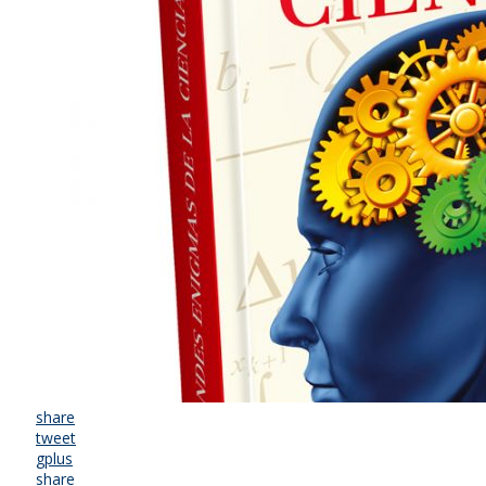
share
tweet
gplus
share