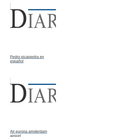
Pedro picapiedra en
español
Air europa amsterdam
airport