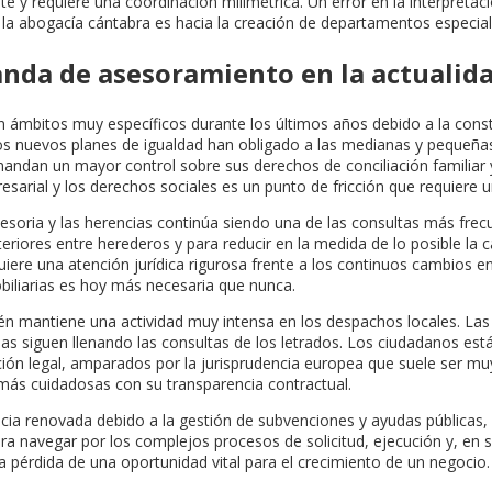
nte y requiere una coordinación milimétrica. Un error en la interpretac
a en la abogacía cántabra es hacia la creación de departamentos especi
nda de asesoramiento en la actualid
n ámbitos muy específicos durante los últimos años debido a la const
y los nuevos planes de igualdad han obligado a las medianas y pequeña
andan un mayor control sobre sus derechos de conciliación familiar y
resarial y los derechos sociales es un punto de fricción que requiere
 sucesoria y las herencias continúa siendo una de las consultas más fr
teriores entre herederos y para reducir en la medida de lo posible la 
ere una atención jurídica rigurosa frente a los continuos cambios en
obiliarias es hoy más necesaria que nunca.
én mantiene una actividad muy intensa en los despachos locales. Las
rias siguen llenando las consultas de los letrados. Los ciudadanos 
ación legal, amparados por la jurisprudencia europea que suele ser m
más cuidadosas con su transparencia contractual.
ncia renovada debido a la gestión de subvenciones y ayudas públicas,
navegar por los complejos procesos de solicitud, ejecución y, en su
la pérdida de una oportunidad vital para el crecimiento de un negocio.