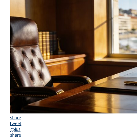
share
tweet
gplus
share