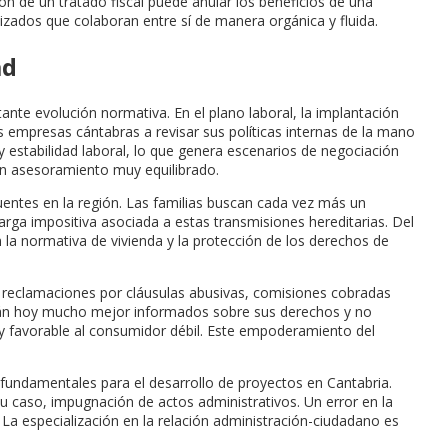
ión de un tratado fiscal puede anular los beneficios de una
alizados que colaboran entre sí de manera orgánica y fluida.
ad
ante evolución normativa. En el plano laboral, la implantación
s empresas cántabras a revisar sus políticas internas de la mano
 estabilidad laboral, lo que genera escenarios de negociación
 un asesoramiento muy equilibrado.
ecuentes en la región. Las familias buscan cada vez más un
carga impositiva asociada a estas transmisiones hereditarias. Del
 la normativa de vivienda y la protección de los derechos de
 reclamaciones por cláusulas abusivas, comisiones cobradas
están hoy mucho mejor informados sobre sus derechos y no
uy favorable al consumidor débil. Este empoderamiento del
 fundamentales para el desarrollo de proyectos en Cantabria.
 caso, impugnación de actos administrativos. Un error en la
 La especialización en la relación administración-ciudadano es