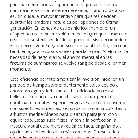
principalmente por su capacidad para prosperar con la
mínima intervención externa necesaria. El ahorro de agua
es, sin duda, el mayor incentivo para quienes deciden
sustituir las praderas naturales por opciones de última
generación. En zonas de estrés hídrico, mantener un
césped natural requiere volúmenes de agua que a menudo
resultan insostenibles desde un punto de vista económico.
El uso excesivo de riego no solo afecta al bolsillo, sino que
también agota recursos vitales para la región. Al eliminar la
necesidad de riego diario, el ahorro mensual en las
facturas de suministros se vuelve tangible desde el primer
momento.
Esta eficiencia permite amortizar la inversión inicial en un
periodo de tiempo sorprendentemente corto debido al
ahorro en agua y fertilizantes. La eficiencia no resta
belleza al conjunto, ya que el diseño actual permite
combinar diferentes especies vegetales de bajo consumo
con superficies sintéticas. Se pueden integrar suculentas o
arbustos mediterráneos para crear un paisaje mixto y
equilibrado. Estas superficies imitan a la perfección la
frescura visual de la hierba recién cortada, engañando al
ojo incluso en los detalles más cercanos. El resultado es
un jardín que siempre parece recién cuidado, sin importar