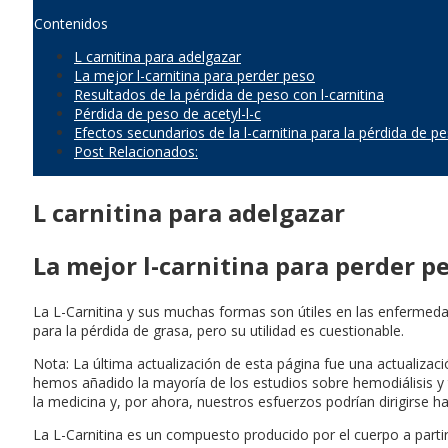
Contenidos
L carnitina para adelgazar
La mejor l-carnitina para perder peso
Resultados de la pérdida de peso con l-carnitina
Pérdida de peso de acetyl-l-c
Efectos secundarios de la l-carnitina para la pérdida de p
Post Relacionados:
L carnitina para adelgazar
La mejor l-carnitina para perder p
La L-Carnitina y sus muchas formas son útiles en las enfermeda
para la pérdida de grasa, pero su utilidad es cuestionable.
Nota: La última actualización de esta página fue una actualiza
hemos añadido la mayoría de los estudios sobre hemodiálisis y
la medicina y, por ahora, nuestros esfuerzos podrían dirigirse 
La L-Carnitina es un compuesto producido por el cuerpo a partir d