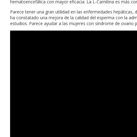
hematoencefálica con mayor eficacia. La L-Carnitina es más cono
Parece tener una gran utilidad en las enfermedades hepáticas, 
ha constatado una mejora de la calidad del esperma con la adm
estudios. Parece ayudar a las mujeres con síndrome de ovario po