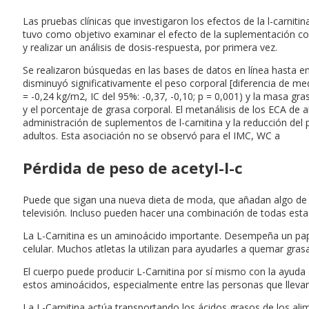
Las pruebas clínicas que investigaron los efectos de la l-carniti
tuvo como objetivo examinar el efecto de la suplementación con
y realizar un análisis de dosis-respuesta, por primera vez.
Se realizaron búsquedas en las bases de datos en línea hasta en
disminuyó significativamente el peso corporal [diferencia de med
= -0,24 kg/m2, IC del 95%: -0,37, -0,10; p = 0,001) y la masa gra
y el porcentaje de grasa corporal. El metanálisis de los ECA de 
administración de suplementos de l-carnitina y la reducción del 
adultos. Esta asociación no se observó para el IMC, WC a
Pérdida de peso de acetyl-l-c
Puede que sigan una nueva dieta de moda, que añadan algo de c
televisión. Incluso pueden hacer una combinación de todas esta
La L-Carnitina es un aminoácido importante. Desempeña un pap
celular. Muchos atletas la utilizan para ayudarles a quemar grasa
El cuerpo puede producir L-Carnitina por sí mismo con la ayuda
estos aminoácidos, especialmente entre las personas que llevan
La L-Carnitina actúa transportando los ácidos grasos de los alim