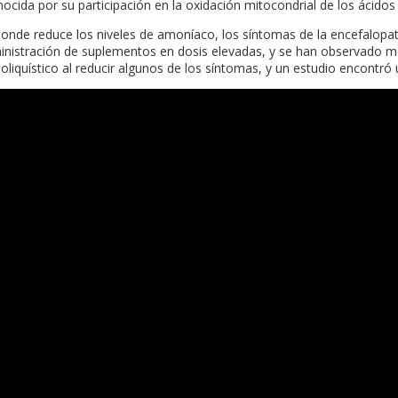
cida por su participación en la oxidación mitocondrial de los ácidos
donde reduce los niveles de amoníaco, los síntomas de la encefalopat
inistración de suplementos en dosis elevadas, y se han observado m
liquístico al reducir algunos de los síntomas, y un estudio encontró 