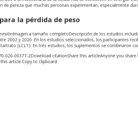
ción de pereza que muchas personas experimentan, especialmente dura
 para la pérdida de peso
a revisiónImagen a tamaño completoDescripción de los estudios incluid
tre 2002 y 2020. En los estudios seleccionados, los participantes rec
-tartrato (LCLT). En tres estudios, los suplementos se combinaron con
970-020-00377-2Download citationShare this articleAnyone you share the
 this article.Copy to clipboard