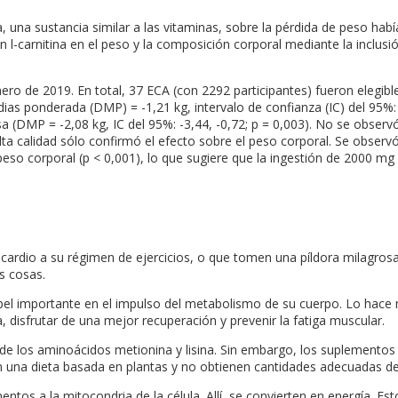
na, una sustancia similar a las vitaminas, sobre la pérdida de peso hab
 l-carnitina en el peso y la composición corporal mediante la inclu
ero de 2019. En total, 37 ECA (con 2292 participantes) fueron elegible
ias ponderada (DMP) = -1,21 kg, intervalo de confianza (IC) del 95%: 
sa (DMP = -2,08 kg, IC del 95%: -3,44, -0,72; p = 0,003). No se observó
alta calidad sólo confirmó el efecto sobre el peso corporal. Se observ
peso corporal (p < 0,001), lo que sugiere que la ingestión de 2000 mg 
ardio a su régimen de ejercicios, o que tomen una píldora milagros
s cosas.
el importante en el impulso del metabolismo de su cuerpo. Lo hace 
, disfrutar de una mejor recuperación y prevenir la fatiga muscular.
 de los aminoácidos metionina y lisina. Sin embargo, los suplementos
 una dieta basada en plantas y no obtienen cantidades adecuadas de 
entos a la mitocondria de la célula. Allí, se convierten en energía. E