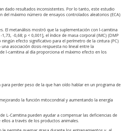
ían dado resultados inconsistentes. Por lo tanto, este estudio
sión del máximo número de ensayos controlados aleatorios (ECA)
s. El metanálisis mostró que la suplementación con l-carnitina
-1,73, -0,68; p < 0,001], el índice de masa corporal (IMC) (DMP
 ningún efecto significativo para el perímetro de la cintura (PC)
ó una asociación dosis-respuesta no lineal entre la
de l-carnitina al día proporciona el máximo efecto en los
a para perder peso de la que han oído hablar en un programa de
mejorando la función mitocondrial y aumentando la energía
 de L-Carnitina pueden ayudar a compensar las deficiencias de
ellos a través de los productos animales.
sto le permite quemar grasa durante los entrenamientos y, al