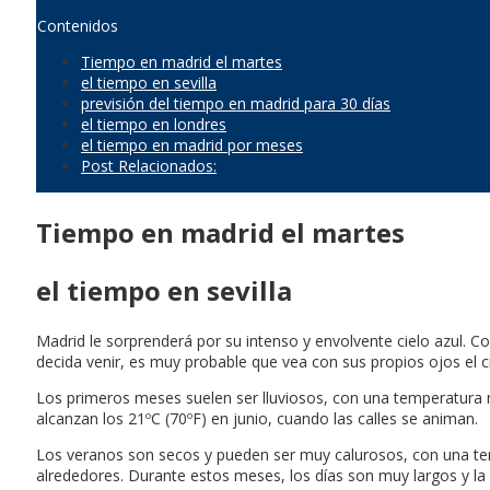
Contenidos
Tiempo en madrid el martes
el tiempo en sevilla
previsión del tiempo en madrid para 30 días
el tiempo en londres
el tiempo en madrid por meses
Post Relacionados:
Tiempo en madrid el martes
el tiempo en sevilla
Madrid le sorprenderá por su intenso y envolvente cielo azul. Co
decida venir, es muy probable que vea con sus propios ojos el ci
Los primeros meses suelen ser lluviosos, con una temperatura 
alcanzan los 21ºC (70ºF) en junio, cuando las calles se animan.
Los veranos son secos y pueden ser muy calurosos, con una tem
alrededores. Durante estos meses, los días son muy largos y la ac