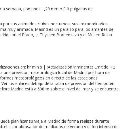
óxima semana, con unos 1,20 mm o 0,0 pulgadas de
da por sus animados clubes nocturnos, sus extraordinarios
nocturna muy animada. Madrid es un paraíso para los amantes de
drid son el Prado, el Thyssen Bornemisza y el Museo Reina
zaciones en: hr min s | (Actualización inminente) Emitido: 12
na una previsión meteorológica local de Madrid por hora de
 Informes meteorológicos en directo de las estaciones
Ver los enlaces debajo de la tabla de previsión del tiempo en
 libre.Madrid está a 598 m sobre el nivel del mar y se encuentra
uede planificar su viaje a Madrid de forma realista durante
id: el calor abrasador de mediados de verano y el frío intenso de