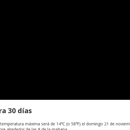
ra 30 días
 temperatura máxima será de 14℃ (o 58℉) el domingo 21 de noviembr
e alrededor de las 8 de la mañana.