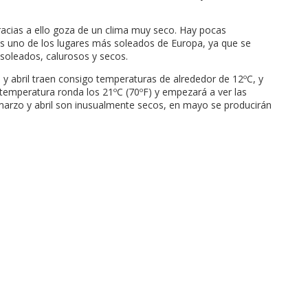
gracias a ello goza de un clima muy seco. Hay pocas
d es uno de los lugares más soleados de Europa, ya que se
 soleados, calurosos y secos.
y abril traen consigo temperaturas de alrededor de 12ºC, y
la temperatura ronda los 21ºC (70ºF) y empezará a ver las
i marzo y abril son inusualmente secos, en mayo se producirán