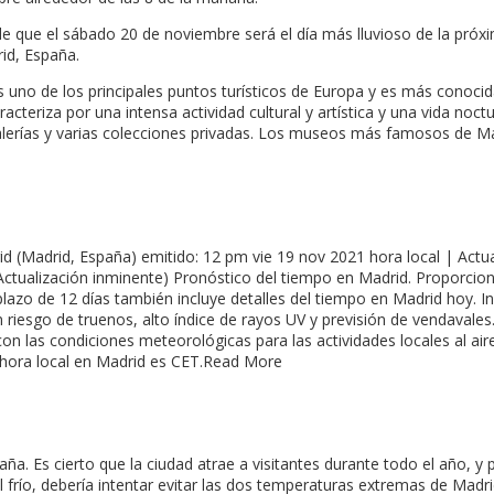
 de que el sábado 20 de noviembre será el día más lluvioso de la pr
rid, España.
 uno de los principales puntos turísticos de Europa y es más conoci
aracteriza por una intensa actividad cultural y artística y una vida 
erías y varias colecciones privadas. Los museos más famosos de Ma
(Madrid, España) emitido: 12 pm vie 19 nov 2021 hora local | Actuali
(Actualización inminente) Pronóstico del tiempo en Madrid. Proporcio
o plazo de 12 días también incluye detalles del tiempo en Madrid hoy.
iesgo de truenos, alto índice de rayos UV y previsión de vendavales. 
n las condiciones meteorológicas para las actividades locales al aire
 hora local en Madrid es CET.Read More
. Es cierto que la ciudad atrae a visitantes durante todo el año, y p
al frío, debería intentar evitar las dos temperaturas extremas de Madr