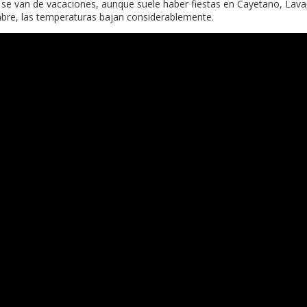
se van de vacaciones, aunque suele haber fiestas en Cayetano, Lavap
iembre, las temperaturas bajan considerablemente.