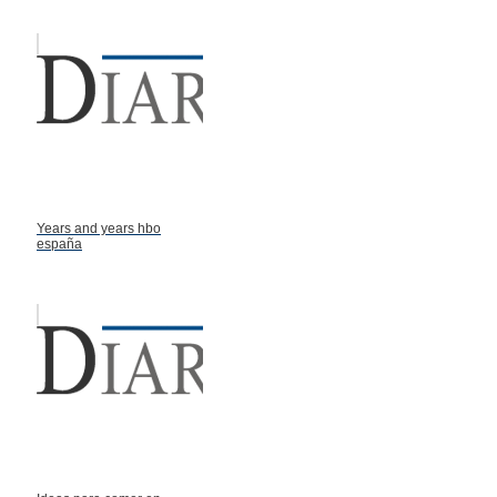
Years and years hbo
españa