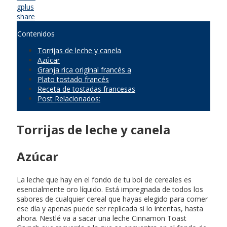
gplus
share
Contenidos
Torrijas de leche y canela
Azúcar
Granja rica original francés a
Plato tostado francés
Receta de tostadas francesas
Post Relacionados:
Torrijas de leche y canela
Azúcar
La leche que hay en el fondo de tu bol de cereales es
esencialmente oro líquido. Está impregnada de todos los
sabores de cualquier cereal que hayas elegido para comer
ese día y apenas puede ser replicada si lo intentas, hasta
ahora. Nestlé va a sacar una leche Cinnamon Toast