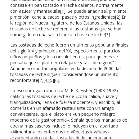
consiste en pan tostado en leche caliente, normalmente
con azúcar y mantequilla[1]. Se puede añadir sal, pimienta,
pimentón, canela, cacao, pasas y otros ingredientes[2] En
la región de Nueva Inglaterra de los Estados Unidos, las
tostadas de leche se refieren a las tostadas que se han
sumergido en una salsa blanca a base de leche[3].
Las tostadas de leche fueron un alimento popular a finales
del siglo XIX y principios del XX, especialmente para los
niños pequeños y los convalecientes, para quienes se
pensaba que el plato era relajante y fácil de digerir[1].
Aunque no son tan populares en la década de 2000, las
tostadas de leche siguen considerándose un alimento
reconfortante[2][4][5][6].
La escritora gastronómica M. F. K. Fisher (1908-1992)
calificó las tostadas de leche de «cosa cálida, suave y
tranquilizadora, llena de fuerza inocente», y escribió, al
comerlas en un afamado restaurante con un amigo
convaleciente, que el plato era «un pequeño milagro
moderno de la gastronomía». Señala que los manuales de
cocina más caseros incluso lo incluyen en el apartado
«Alimentar a los enfermos» o «Recetas inválidas»,
argumentando que las tostadas de leche eran «un