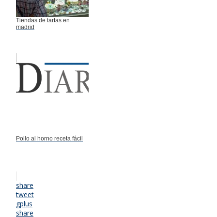
Tiendas de tartas en
madrid
Pollo al horno receta fácil
share
tweet
gplus
share