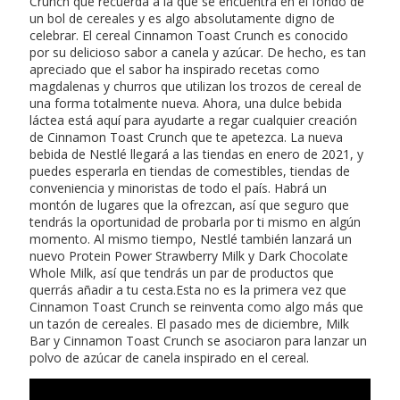
Crunch que recuerda a la que se encuentra en el fondo de
un bol de cereales y es algo absolutamente digno de
celebrar. El cereal Cinnamon Toast Crunch es conocido
por su delicioso sabor a canela y azúcar. De hecho, es tan
apreciado que el sabor ha inspirado recetas como
magdalenas y churros que utilizan los trozos de cereal de
una forma totalmente nueva. Ahora, una dulce bebida
láctea está aquí para ayudarte a regar cualquier creación
de Cinnamon Toast Crunch que te apetezca. La nueva
bebida de Nestlé llegará a las tiendas en enero de 2021, y
puedes esperarla en tiendas de comestibles, tiendas de
conveniencia y minoristas de todo el país. Habrá un
montón de lugares que la ofrezcan, así que seguro que
tendrás la oportunidad de probarla por ti mismo en algún
momento. Al mismo tiempo, Nestlé también lanzará un
nuevo Protein Power Strawberry Milk y Dark Chocolate
Whole Milk, así que tendrás un par de productos que
querrás añadir a tu cesta.Esta no es la primera vez que
Cinnamon Toast Crunch se reinventa como algo más que
un tazón de cereales. El pasado mes de diciembre, Milk
Bar y Cinnamon Toast Crunch se asociaron para lanzar un
polvo de azúcar de canela inspirado en el cereal.