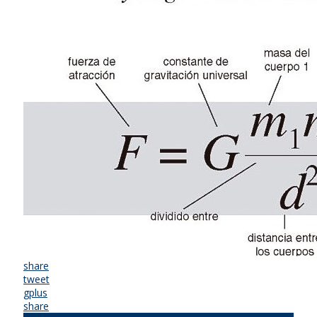
share
tweet
gplus
share