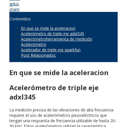
gplus
share
Contenidos
En que se mide la aceleracion
Acelerómetro de triple eje adxl345
Acelerómetroherramienta de medición
Acelerómetro
Acelerador de triple eje sparkfun
Post Relacionados:
En que se mide la aceleracion
Acelerómetro de triple eje
adxl345
La medición precisa de las vibraciones de alta frecuencia
requiere el uso de acelerómetros piezoeléctricos que
tengan una respuesta de frecuencia utilizable de hasta 20-
30 kHz. Estos acelerómetros utilizan la característica