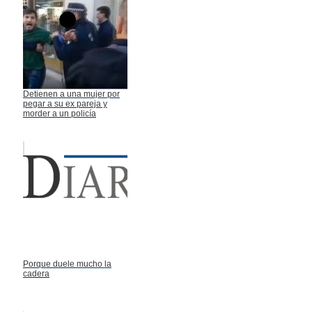
Detienen a una mujer por
pegar a su ex pareja y
morder a un policía
Porque duele mucho la
cadera