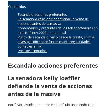
Contenidos
Escandalo acciones preferentes
La senadora kelly loeffler defiende la venta de
acciones antes de la masiva
Comentarios y preguntas de los telespectadores en
directo 2 nov 2020 – that pedal
Punto de escándalo, visto desde la cresta, shimla
Investigación sobre fannie mae: irregularidades
contables en la
Post Relacionados:
Escandalo acciones preferentes
La senadora kelly loeffler
defiende la venta de acciones
antes de la masiva
Por favor, ayude a mejorar este artículo añadiendo citas