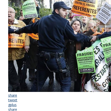
share
tweet
gplus
share