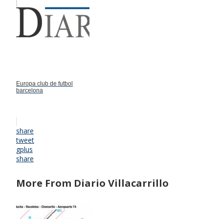
Europa club de futbol
barcelona
share
tweet
gplus
share
More From Diario Villacarrillo