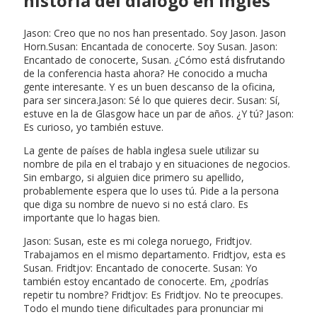
historia del diálogo en inglés
Jason: Creo que no nos han presentado. Soy Jason. Jason
Horn.Susan: Encantada de conocerte. Soy Susan. Jason:
Encantado de conocerte, Susan. ¿Cómo está disfrutando
de la conferencia hasta ahora? He conocido a mucha
gente interesante. Y es un buen descanso de la oficina,
para ser sincera.Jason: Sé lo que quieres decir. Susan: Sí,
estuve en la de Glasgow hace un par de años. ¿Y tú? Jason:
Es curioso, yo también estuve.
La gente de países de habla inglesa suele utilizar su
nombre de pila en el trabajo y en situaciones de negocios.
Sin embargo, si alguien dice primero su apellido,
probablemente espera que lo uses tú. Pide a la persona
que diga su nombre de nuevo si no está claro. Es
importante que lo hagas bien.
Jason: Susan, este es mi colega noruego, Fridtjov.
Trabajamos en el mismo departamento. Fridtjov, esta es
Susan. Fridtjov: Encantado de conocerte. Susan: Yo
también estoy encantado de conocerte. Em, ¿podrías
repetir tu nombre? Fridtjov: Es Fridtjov. No te preocupes.
Todo el mundo tiene dificultades para pronunciar mi