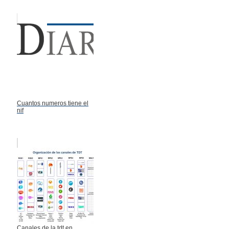
Cuantos numeros tiene el
nif
Canales de la tdt en