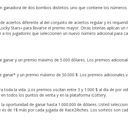
ón ganadora de dos bombos distintos: uno que contiene los números d
de aciertos diferente al del conjunto de aciertos regular y es reque
ucky Stars» para llevarse el premio mayor. Otras loterías aplican un
n a los jugadores que seleccionen un nuevo número adicional para ca
e ganar y un premio máximo de 5.000 dólares. Los premios adicionale
e ganar* y un premio máximo de 50.000 $. Los premios adicionales va
a toda la vida. ¡Los premios oscilan entre 3 y 1.000 $ al día de por 
e en todos los puntos de venta y en la plataforma iLottery.
n la oportunidad de ganar hasta 1.000.000 de dólares. Usted seleccio
ste es de 1$ más por cada jugada de Race2Riches. Los sorteos son cad