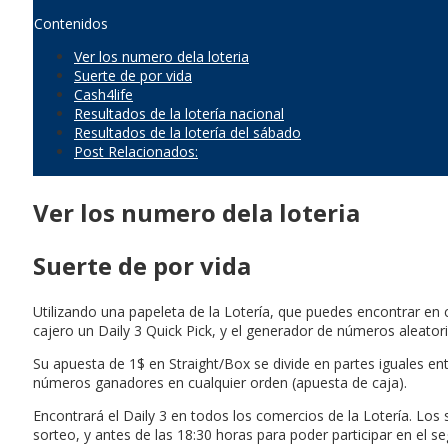
Contenidos
Ver los numero dela loteria
Suerte de por vida
Cash4life
Resultados de la lotería nacional
Resultados de la lotería del sábado
Post Relacionados:
Ver los numero dela loteria
Suerte de por vida
Utilizando una papeleta de la Lotería, que puedes encontrar en 
cajero un Daily 3 Quick Pick, y el generador de números aleatori
Su apuesta de 1$ en Straight/Box se divide en partes iguales en
números ganadores en cualquier orden (apuesta de caja).
Encontrará el Daily 3 en todos los comercios de la Lotería. Los s
sorteo, y antes de las 18:30 horas para poder participar en el