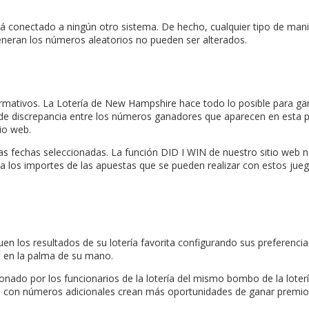
conectado a ningún otro sistema. De hecho, cualquier tipo de manipu
neran los números aleatorios no pueden ser alterados.
ormativos. La Lotería de New Hampshire hace todo lo posible para gar
 de discrepancia entre los números ganadores que aparecen en esta p
tio web.
as fechas seleccionadas. La función DID I WIN de nuestro sitio web n
 los importes de las apuestas que se pueden realizar con estos juego
uen los resultados de su lotería favorita configurando sus preferenci
 en la palma de su mano.
ado por los funcionarios de la lotería del mismo bombo de la lotería
as con números adicionales crean más oportunidades de ganar premios