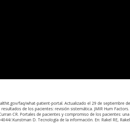
althit.gov/faq/what-patient-portal. Actualizado el 29 de septiembre
s resultados de los pacientes: revisión sistemática. JMIR Hum Factor
urran CR. Portales de pacientes y compromiso de los pacientes: una re
44/.Kunstman D. Tecnología de la información. En: Rakel RE, Rakel D