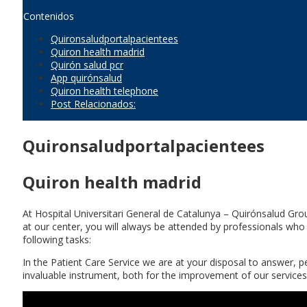
Contenidos
Quironsaludportalpacientees
Quiron health madrid
Quirón salud pcr
App quirónsalud
Quiron health telephone
Post Relacionados:
Quironsaludportalpacientees
Quiron health madrid
At Hospital Universitari General de Catalunya – Quirónsalud Gro
at our center, you will always be attended by professionals who 
following tasks:
In the Patient Care Service we are at your disposal to answer, 
invaluable instrument, both for the improvement of our services