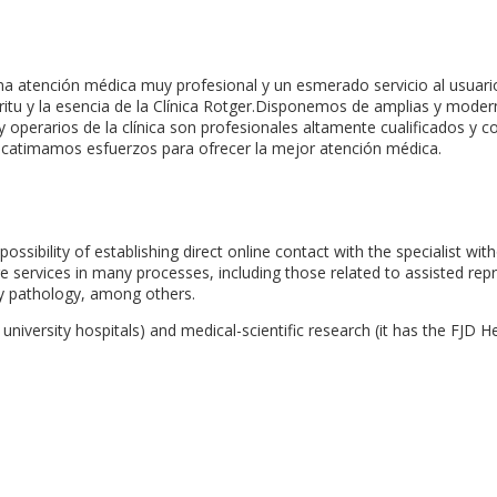
na atención médica muy profesional y un esmerado servicio al usuari
íritu y la esencia de la Clínica Rotger.Disponemos de amplias y modern
 y operarios de la clínica son profesionales altamente cualificados 
escatimamos esfuerzos para ofrecer la mejor atención médica.
ossibility of establishing direct online contact with the specialist wit
are services in many processes, including those related to assisted rep
ny pathology, among others.
niversity hospitals) and medical-scientific research (it has the FJD He