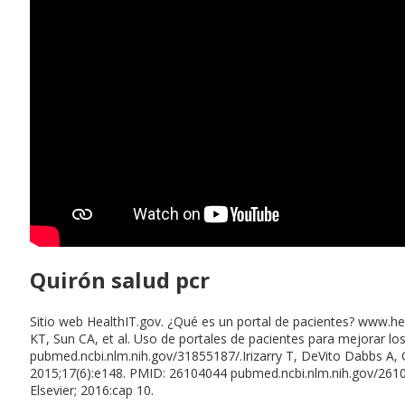
Quirón salud pcr
Sitio web HealthIT.gov. ¿Qué es un portal de pacientes? www.he
KT, Sun CA, et al. Uso de portales de pacientes para mejorar lo
pubmed.ncbi.nlm.nih.gov/31855187/.Irizarry T, DeVito Dabbs A, C
2015;17(6):e148. PMID: 26104044 pubmed.ncbi.nlm.nih.gov/261040
Elsevier; 2016:cap 10.