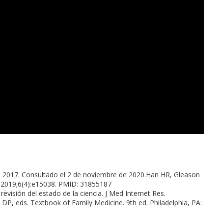
 de 2017. Consultado el 2 de noviembre de 2020.Han HR, Gleason
s. 2019;6(4):e15038. PMID: 31855187
visión del estado de la ciencia. J Med Internet Res.
P, eds. Textbook of Family Medicine. 9th ed. Philadelphia, PA: