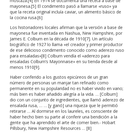
mostaza.[4] En 1914 se documenta una receta a base de
mayonesa.[5] El condimento pasó a llamarse «ruso» ya
que la receta original incluía caviar, un alimento básico de
la cocina rusa.[6]
Los historiadores locales afirman que la versión a base de
mayonesa fue inventada en Nashua, New Hampshire, por
James E. Colburn en la década de 1910[7]. Un artículo
biográfico de 1927 lo llama «el creador y primer productor
de ese delicioso condimento conocido como aderezo ruso
para ensaladas»[8] Colburn vendía el «aderezo para
ensaladas Colburn’s Mayonnaise» en su tienda desde al
menos 1910[9].
Haber conferido a los gustos epicúreos de un gran
número de personas un manjar tan refinado como
permanente en su popularidad no es haber vivido en vano;
más bien es haber añadido alegría a la vida. … [Colburn]
dio con un conjunto de ingredientes, que llamó aderezo de
ensalada rusa, … … [y ganó] una riqueza que le permitió
retirarse … Al dormirse en los laureles, es consciente de
haber hecho bien su parte al conferir una bendición a la
gente que ha aprendido el arte de comer bien.- Hobart
Pillsbury, New Hampshire Resources … [8]