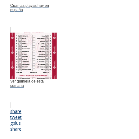
Cuantas playas hay en
españa
Ver quiniela de esta
semana
share
tweet
gplus
share