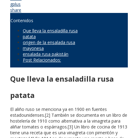
gplus
share
Contenidos
Que lleva la ensaladilla rusa
patata
origen de la ensalada rusa
mayonesa
ensalada rusa pakistán
Post Relacionados:
Que lleva la ensaladilla rusa
patata
El aliño ruso se menciona ya en 1900 en fuentes
estadounidenses.[2] También se documenta en un libro de
hostelería de 1910 como alternativa a la vinagreta para
aliñar tomates o espárragos.[3] Un libro de cocina de 1913
tiene una receta que es una vinagreta con pimentón y