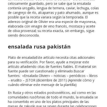
celosamente guardado, pero se sabe que la ensalada
contenía urogallo, lengua de ternera, caviar, lechuga, colas
de cangrejo de río, alcaparras y pato ahumado, aunque es
posible que la receta variara según la temporada. El
aderezo original de Olivier era una especie de mayonesa,
elaborada con vinagre de vino francés, mostaza y aceite
de oliva provenzal; su receta exacta, sin embargo, sigue
siendo desconocida.
ensalada rusa pakistán
Plato de ensaladaEste artículo necesita citas adicionales
para su verificación. Por favor, ayude a mejorar este
artículo añadiendo citas de fuentes fiables. El material sin
fuente puede ser cuestionado y eliminado.Buscar
fuentes: «Ensalada Olivier» – noticias – periódicos – libros
– erudito – JSTOR (diciembre de 2011) (Aprende cómo y
cuándo eliminar este mensaje de la plantilla)
En Rusia y otros estados postsoviéticos, así como en las
comunidades rusófonas de todo el mundo, la ensalada se
ha convertido en uno de los platos principales de las
mesas de zakuski que se sirven durante las celebraciones