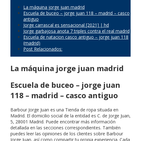
La máquina jorge juan madrid
Escuela de buceo – jorge juan 118 – madrid – casco
antiguo
Jorge carrascal es sensacional [2021] | hd
Jorge garbajosa anota 7 triples contra el real madrid
Escuela de natacion casco antiguo – jorge juan 118
(madrid)
Post Relacionados:
La máquina jorge juan madrid
Escuela de buceo – jorge juan
118 – madrid – casco antiguo
Barbour Jorge Juan es una Tienda de ropa situada en
Madrid. El domicilio social de la entidad es C. de Jorge Juan,
5, 28001 Madrid. Puede encontrar más información
detallada en las secciones correspondientes. También
puedes leer las opiniones de los clientes sobre Barbour
Jorge Juan, así como compartir tu propia experiencia. Cada