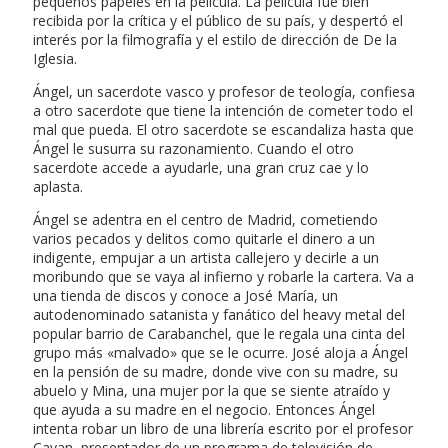
pequeños papeles en la película. La película fue bien
recibida por la crítica y el público de su país, y despertó el
interés por la filmografía y el estilo de dirección de De la
Iglesia.
Ángel, un sacerdote vasco y profesor de teología, confiesa
a otro sacerdote que tiene la intención de cometer todo el
mal que pueda. El otro sacerdote se escandaliza hasta que
Ángel le susurra su razonamiento. Cuando el otro
sacerdote accede a ayudarle, una gran cruz cae y lo
aplasta.
Ángel se adentra en el centro de Madrid, cometiendo
varios pecados y delitos como quitarle el dinero a un
indigente, empujar a un artista callejero y decirle a un
moribundo que se vaya al infierno y robarle la cartera. Va a
una tienda de discos y conoce a José María, un
autodenominado satanista y fanático del heavy metal del
popular barrio de Carabanchel, que le regala una cinta del
grupo más «malvado» que se le ocurre. José aloja a Ángel
en la pensión de su madre, donde vive con su madre, su
abuelo y Mina, una mujer por la que se siente atraído y
que ayuda a su madre en el negocio. Entonces Ángel
intenta robar un libro de una librería escrito por el profesor
Cavan, presentador de un programa de televisión de