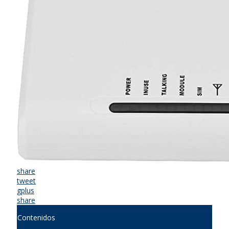
share
tweet
gplus
share
Contenidos