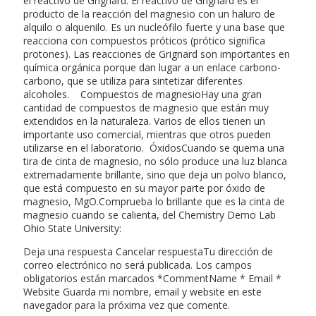
el reactivo de Grignard. El reactivo de Grignard es el
producto de la reacción del magnesio con un haluro de
alquilo o alquenilo. Es un nucleófilo fuerte y una base que
reacciona con compuestos próticos (prótico significa
protones). Las reacciones de Grignard son importantes en
química orgánica porque dan lugar a un enlace carbono-
carbono, que se utiliza para sintetizar diferentes
alcoholes. Compuestos de magnesioHay una gran
cantidad de compuestos de magnesio que están muy
extendidos en la naturaleza. Varios de ellos tienen un
importante uso comercial, mientras que otros pueden
utilizarse en el laboratorio. ÓxidosCuando se quema una
tira de cinta de magnesio, no sólo produce una luz blanca
extremadamente brillante, sino que deja un polvo blanco,
que está compuesto en su mayor parte por óxido de
magnesio, MgO.Comprueba lo brillante que es la cinta de
magnesio cuando se calienta, del Chemistry Demo Lab
Ohio State University:
Deja una respuesta Cancelar respuestaTu dirección de
correo electrónico no será publicada. Los campos
obligatorios están marcados *CommentName * Email *
Website Guarda mi nombre, email y website en este
navegador para la próxima vez que comente.