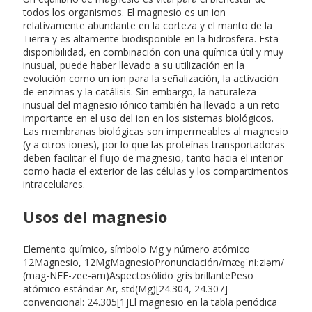
todos los organismos. El magnesio es un ion
relativamente abundante en la corteza y el manto de la
Tierra y es altamente biodisponible en la hidrosfera. Esta
disponibilidad, en combinación con una química útil y muy
inusual, puede haber llevado a su utilización en la
evolución como un ion para la señalización, la activación
de enzimas y la catálisis. Sin embargo, la naturaleza
inusual del magnesio iónico también ha llevado a un reto
importante en el uso del ion en los sistemas biológicos.
Las membranas biológicas son impermeables al magnesio
(y a otros iones), por lo que las proteínas transportadoras
deben facilitar el flujo de magnesio, tanto hacia el interior
como hacia el exterior de las células y los compartimentos
intracelulares.
Usos del magnesio
Elemento químico, símbolo Mg y número atómico
12Magnesio, 12MgMagnesioPronunciación/mæɡˈniːziəm/
(mag-NEE-zee-əm)Aspectosólido gris brillantePeso
atómico estándar Ar, std(Mg)[24.304, 24.307]
convencional: 24.305[1]El magnesio en la tabla periódica