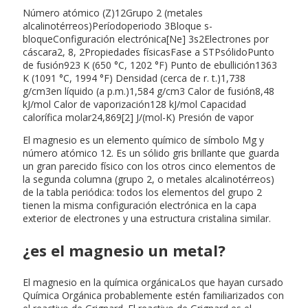
Número atómico (Z)12Grupo 2 (metales
alcalinotérreos)Períodoperiodo 3Bloque s-
bloqueConfiguración electrónica[Ne] 3s2Electrones por
cáscara2, 8, 2Propiedades físicasFase a STPsólidoPunto
de fusión923 K (650 °C, 1202 °F) Punto de ebullición1363
K (1091 °C, 1994 °F) Densidad (cerca de r. t.)1,738
g/cm3en líquido (a p.m.)1,584 g/cm3 Calor de fusión8,48
kJ/mol Calor de vaporización128 kJ/mol Capacidad
calorífica molar24,869[2] J/(mol-K) Presión de vapor
El magnesio es un elemento químico de símbolo Mg y
número atómico 12. Es un sólido gris brillante que guarda
un gran parecido físico con los otros cinco elementos de
la segunda columna (grupo 2, o metales alcalinotérreos)
de la tabla periódica: todos los elementos del grupo 2
tienen la misma configuración electrónica en la capa
exterior de electrones y una estructura cristalina similar.
¿es el magnesio un metal?
El magnesio en la química orgánicaLos que hayan cursado
Química Orgánica probablemente estén familiarizados con