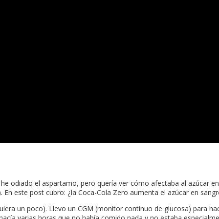
e odiado el aspartamo, pero quería ver cómo afectaba al azúcar en s
En este post cubro: ¿la Coca-Cola Zero aumenta el azúcar en sangre
quiera un poco). Llevo un CGM (monitor continuo de glucosa) para hace
 hacía varias horas que no había comido nada y no estaba especialme