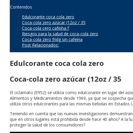
Contenidos
Edulcorante coca cola zero
Coca-cola zero azúcar (12oz / 35
Coca-cola cero cafeína f
Riesgos para la salud de coca-cola zero
Coca-cola zero fridg sin cafeína
Post Relacionados:
Edulcorante coca cola zero
Coca-cola zero azúcar (12oz / 35
El ciclamato (E952) se utiliza como edulcorante en lugar del azú
Alimentos y Medicamentos desde 1969, ya que se sospecha que 
utiliza otros edulcorantes para las mismas bebidas en Estados 
Teniendo en cuenta que las nuevas investigaciones demuestran qu
que en otros lugares está prohibida desde hace 40 años? A la l
proteger la salud de los consumidores?