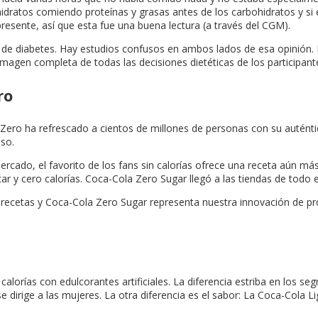
dratos comiendo proteínas y grasas antes de los carbohidratos y si es
sente, así que esta fue una buena lectura (a través del CGM).
go de diabetes. Hay estudios confusos en ambos lados de esa opinión
magen completa de todas las decisiones dietéticas de los participant
ro
ro ha refrescado a cientos de millones de personas con su auténtico
so.
mercado, el favorito de los fans sin calorías ofrece una receta aún 
y cero calorías. Coca-Cola Zero Sugar llegó a las tiendas de todo e
cetas y Coca-Cola Zero Sugar representa nuestra innovación de produ
lorías con edulcorantes artificiales. La diferencia estriba en los se
e dirige a las mujeres. La otra diferencia es el sabor: La Coca-Cola L