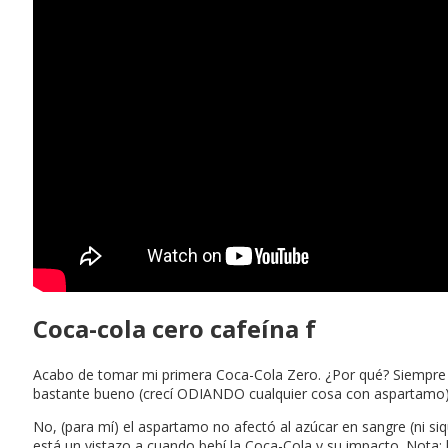
Coca-cola cero cafeína f
Acabo de tomar mi primera Coca-Cola Zero. ¿Por qué? Siempre h
bastante bueno (crecí ODIANDO cualquier cosa con aspartamo). 
No, (para mí) el aspartamo no afectó al azúcar en sangre (ni si
está un vistazo a cuando bebí la Coca-Cola y su impacto. Nota: