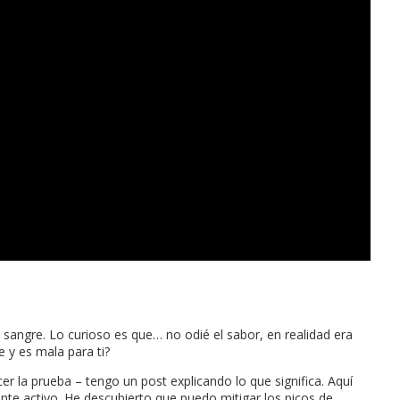
angre. Lo curioso es que… no odié el sabor, en realidad era
 y es mala para ti?
r la prueba – tengo un post explicando lo que significa. Aquí
nte activo. He descubierto que puedo mitigar los picos de