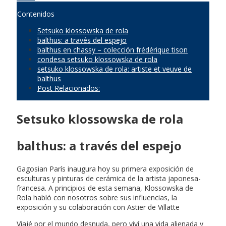
Contenidos
Setsuko klossowska de rola
balthus: a través del espejo
balthus en chassy – colección frédérique tison
condesa setsuko klossowska de rola
setsuko klossowska de rola: artiste et veuve de
balthus
Post Relacionados:
Setsuko klossowska de rola
balthus: a través del espejo
Gagosian París inaugura hoy su primera exposición de
esculturas y pinturas de cerámica de la artista japonesa-
francesa. A principios de esta semana, Klossowska de
Rola habló con nosotros sobre sus influencias, la
exposición y su colaboración con Astier de Villatte
Viajé por el mundo desnuda, pero viví una vida alienada y