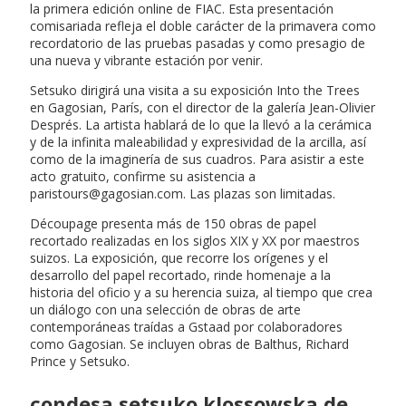
la primera edición online de FIAC. Esta presentación
comisariada refleja el doble carácter de la primavera como
recordatorio de las pruebas pasadas y como presagio de
una nueva y vibrante estación por venir.
Setsuko dirigirá una visita a su exposición Into the Trees
en Gagosian, París, con el director de la galería Jean-Olivier
Després. La artista hablará de lo que la llevó a la cerámica
y de la infinita maleabilidad y expresividad de la arcilla, así
como de la imaginería de sus cuadros. Para asistir a este
acto gratuito, confirme su asistencia a
paristours@gagosian.com
. Las plazas son limitadas.
Découpage presenta más de 150 obras de papel
recortado realizadas en los siglos XIX y XX por maestros
suizos. La exposición, que recorre los orígenes y el
desarrollo del papel recortado, rinde homenaje a la
historia del oficio y a su herencia suiza, al tiempo que crea
un diálogo con una selección de obras de arte
contemporáneas traídas a Gstaad por colaboradores
como Gagosian. Se incluyen obras de Balthus, Richard
Prince y Setsuko.
condesa setsuko klossowska de