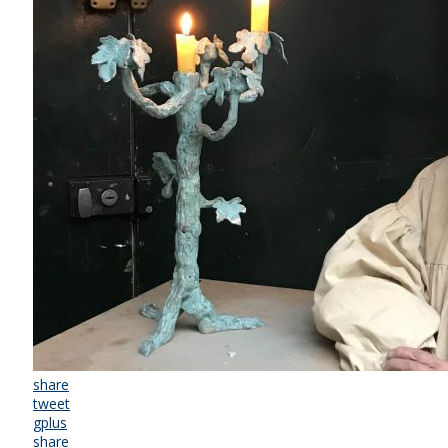
share
tweet
gplus
share