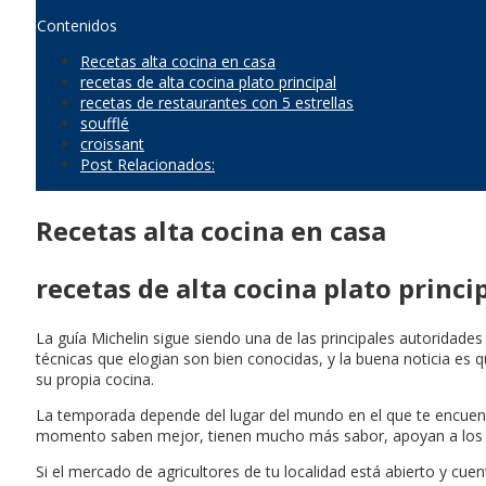
Contenidos
Recetas alta cocina en casa
recetas de alta cocina plato principal
recetas de restaurantes con 5 estrellas
soufflé
croissant
Post Relacionados:
Recetas alta cocina en casa
recetas de alta cocina plato princi
La guía Michelin sigue siendo una de las principales autoridade
técnicas que elogian son bien conocidas, y la buena noticia es
su propia cocina.
La temporada depende del lugar del mundo en el que te encuentr
momento saben mejor, tienen mucho más sabor, apoyan a los ag
Si el mercado de agricultores de tu localidad está abierto y c