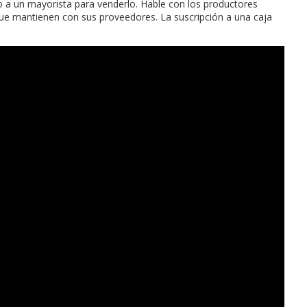
 a un mayorista para venderlo. Hable con los productores
 que mantienen con sus proveedores. La suscripción a una caja