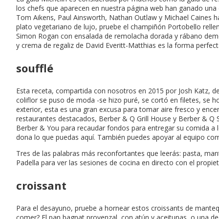
los chefs que aparecen en nuestra página web han ganado una e
Tom Aikens, Paul Ainsworth, Nathan Outlaw y Michael Caines hará
plato vegetariano de lujo, pruebe el champiñón Portobello relle
Simon Rogan con ensalada de remolacha dorada y rábano demostra
y crema de regaliz de David Everitt-Matthias es la forma perfe
soufflé
Esta receta, compartida con nosotros en 2015 por Josh Katz, d
coliflor se puso de moda -se hizo puré, se cortó en filetes, se
exterior, esta es una gran excusa para tomar aire fresco y ence
restaurantes destacados, Berber & Q Grill House y Berber & Q S
Berber & You para recaudar fondos para entregar su comida a lo
dona lo que puedas aquí. También puedes apoyar al equipo comp
Tres de las palabras más reconfortantes que leerás: pasta, mant
Padella para ver las sesiones de cocina en directo con el propiet
croissant
Para el desayuno, pruebe a hornear estos croissants de mantequ
comer? El pan bagnat provenzal, con atún y aceitunas, o una de