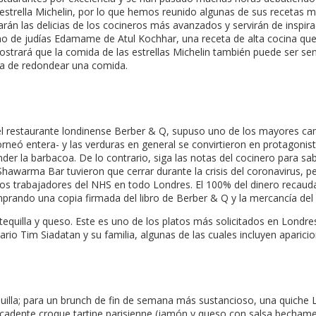
strella Michelin, por lo que hemos reunido algunas de sus recetas
n las delicias de los cocineros más avanzados y servirán de inspiraci
no de judías Edamame de Atul Kochhar, una receta de alta cocina que 
rá que la comida de las estrellas Michelin también puede ser sencil
cta de redondear una comida.
el restaurante londinense Berber & Q, supuso uno de los mayores cam
 horneó entera- y las verduras en general se convirtieron en protagon
nder la barbacoa. De lo contrario, siga las notas del cocinero para 
hawarma Bar tuvieron que cerrar durante la crisis del coronavirus, 
s trabajadores del NHS en todo Londres. El 100% del dinero recaudado
rando una copia firmada del libro de Berber & Q y la mercancía del 
equilla y queso. Este es uno de los platos más solicitados en Londre
ario Tim Siadatan y su familia, algunas de las cuales incluyen aparici
illa; para un brunch de fin de semana más sustancioso, una quiche L
cadente croque tartine parisienne (jamón y queso con salsa bechamel