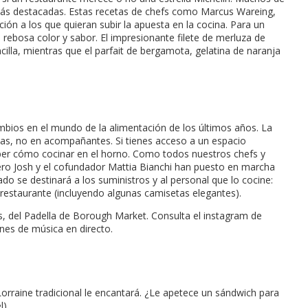
 más destacadas. Estas recetas de chefs como Marcus Wareing,
ón a los que quieran subir la apuesta en la cocina. Para un
rebosa color y sabor. El impresionante filete de merluza de
la, mientras que el parfait de bergamota, gelatina de naranja
bios en el mundo de la alimentación de los últimos años. La
istas, no en acompañantes. Si tienes acceso a un espacio
saber cómo cocinar en el horno. Como todos nuestros chefs y
pero Josh y el cofundador Mattia Bianchi han puesto en marcha
 se destinará a los suministros y al personal que lo cocine:
restaurante (incluyendo algunas camisetas elegantes).
s, del Padella de Borough Market. Consulta el instagram de
ones de música en directo.
orraine tradicional le encantará. ¿Le apetece un sándwich para
).