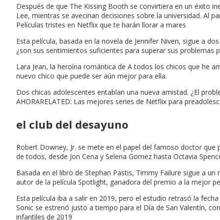
Después de que The Kissing Booth se convirtiera en un éxito in
Lee, mientras se avecinan decisiones sobre la universidad. Al 
Películas tristes en Netflix que te harán llorar a mares
Esta película, basada en la novela de Jennifer Niven, sigue a 
¿son sus sentimientos suficientes para superar sus problemas 
Lara Jean, la heroína romántica de A todos los chicos que he a
nuevo chico que puede ser aún mejor para ella.
Dos chicas adolescentes entablan una nueva amistad. ¿El problem
AHORARELATED: Las mejores series de Netflix para preadolescen
el club del desayuno
Robert Downey, Jr. se mete en el papel del famoso doctor que pu
de todos, desde Jon Cena y Selena Gomez hasta Octavia Spe
Basada en el libro de Stephan Pastis, Timmy Failure sigue a un n
autor de la película Spotlight, ganadora del premio a la mejor pel
Esta película iba a salir en 2019, pero el estudio retrasó la fe
Sonic se estrenó justo a tiempo para el Día de San Valentín,
infantiles de 2019