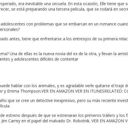
esperado, era inevitable una secuela. En esta ocasión, Elle tiene qu
parecer, se está preparando una tercera película, que se rodará en 
dos adolescentes con problemas que se embarcan en un romance cuando
personales?
mado antes, tiene que enfrentarse a los entresijos de su primera rel
a? Una de ellas es la nueva novia del ex de la otra, y llevan la ami
tes y adolescentes difíciles de contentar
ede hablar con los animales, y es agradable verle quitarse el traje d
ncer y Emma Thompson.VER EN AMAZON VER EN ITUNESRELATED: Cómo v
iño que se cree un detective inexpresivo, pero su más reciente invest
ícula.
cha de estreno después de que se estrenaran los primeros tráilers y lo
 con Jim Carrey en el papel del malvado Dr. Robotnik. VER EN AMAZ