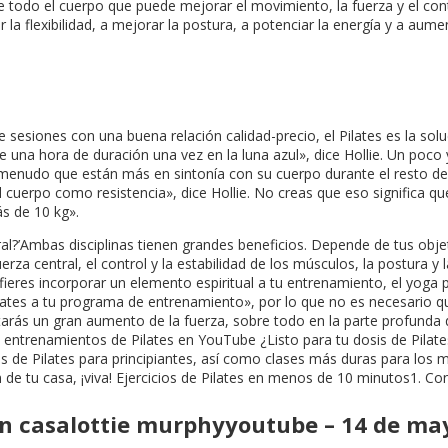
 de todo el cuerpo que puede mejorar el movimiento, la fuerza y el c
r la flexibilidad, a mejorar la postura, a potenciar la energía y a a
e sesiones con una buena relación calidad-precio, el Pilates es la so
de una hora de duración una vez en la luna azul», dice Hollie. Un po
 menudo que están más en sintonía con su cuerpo durante el resto del
cuerpo como resistencia», dice Hollie. No creas que eso significa qu
s de 10 kg».
al?’Ambas disciplinas tienen grandes beneficios. Depende de tus objeti
za central, el control y la estabilidad de los músculos, la postura y 
refieres incorporar un elemento espiritual a tu entrenamiento, el yoga
ates a tu programa de entrenamiento», por lo que no es necesario que 
notarás un gran aumento de la fuerza, sobre todo en la parte profunda
 entrenamientos de Pilates en YouTube ¿Listo para tu dosis de Pilates
de Pilates para principiantes, así como clases más duras para los má
 de tu casa, ¡viva! Ejercicios de Pilates en menos de 10 minutos1. Con
 en casalottie murphyyoutube – 14 de ma