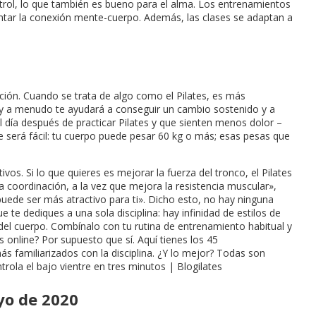
ontrol, lo que también es bueno para el alma. Los entrenamientos
umentar la conexión mente-cuerpo. Además, las clases se adaptan a
lución. Cuando se trata de algo como el Pilates, es más
co y a menudo te ayudará a conseguir un cambio sostenido y a
 día después de practicar Pilates y que sienten menos dolor –
e será fácil: tu cuerpo puede pesar 60 kg o más; esas pesas que
vos. Si lo que quieres es mejorar la fuerza del tronco, el Pilates
la coordinación, a la vez que mejora la resistencia muscular»,
 puede ser más atractivo para ti». Dicho esto, no hay ninguna
te dediques a una sola disciplina: hay infinidad de estilos de
 del cuerpo. Combínalo con tu rutina de entrenamiento habitual y
 online? Por supuesto que sí. Aquí tienes los 45
s familiarizados con la disciplina. ¿Y lo mejor? Todas son
trola el bajo vientre en tres minutos | Blogilates
yo de 2020