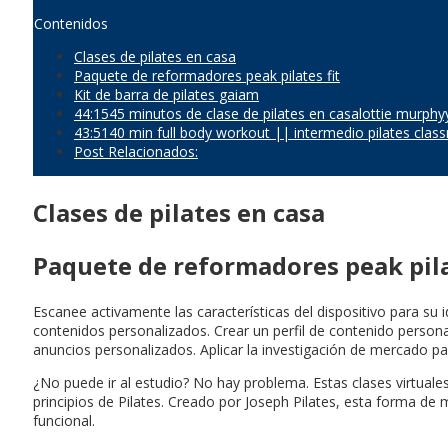
Contenidos
Clases de pilates en casa
Paquete de reformadores peak pilates fit
Kit de barra de pilates gaiam
44:1545 minutos de clase de pilates en casalottie murp
43:5140 min full body workout || intermedio pilates clas
Post Relacionados:
Clases de pilates en casa
Paquete de reformadores peak pila
Escanee activamente las características del dispositivo para su i
contenidos personalizados. Crear un perfil de contenido persona
anuncios personalizados. Aplicar la investigación de mercado pa
¿No puede ir al estudio? No hay problema. Estas clases virtuales
principios de Pilates. Creado por Joseph Pilates, esta forma de 
funcional.