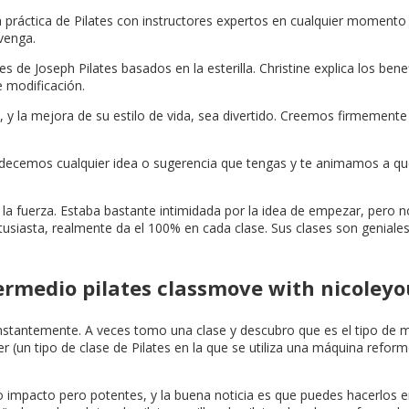
 práctica de Pilates con instructores expertos en cualquier momento y
venga.
s de Joseph Pilates basados en la esterilla. Christine explica los be
 modificación.
, y la mejora de su estilo de vida, sea divertido. Creemos firmemente q
gradecemos cualquier idea o sugerencia que tengas y te animamos a qu
a fuerza. Estaba bastante intimidada por la idea de empezar, pero 
siasta, realmente da el 100% en cada clase. Sus clases son geniales.
ermedio pilates classmove with nicoleyo
stantemente. A veces tomo una clase y descubro que es el tipo de m
er (un tipo de clase de Pilates en la que se utiliza una máquina reform
o impacto pero potentes, y la buena noticia es que puedes hacerlos e