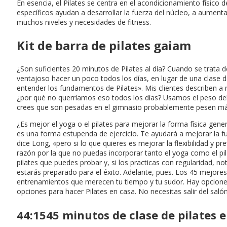
En esencia, el Pilates se centra en el acondicionamiento físico
específicos ayudan a desarrollar la fuerza del núcleo, a aumenta
muchos niveles y necesidades de fitness.
Kit de barra de pilates gaiam
¿Son suficientes 20 minutos de Pilates al día? Cuando se trata d
ventajoso hacer un poco todos los días, en lugar de una clase 
entender los fundamentos de Pilates». Mis clientes describen a
¿por qué no querríamos eso todos los días? Usamos el peso del 
crees que son pesadas en el gimnasio probablemente pesen má
¿Es mejor el yoga o el pilates para mejorar la forma física gener
es una forma estupenda de ejercicio. Te ayudará a mejorar la fuer
dice Long, «pero si lo que quieres es mejorar la flexibilidad y p
razón por la que no puedas incorporar tanto el yoga como el pil
pilates que puedes probar y, si los practicas con regularidad, 
estarás preparado para el éxito. Adelante, pues. Los 45 mejores
entrenamientos que merecen tu tiempo y tu sudor. Hay opciones 
opciones para hacer Pilates en casa. No necesitas salir del salón
44:1545 minutos de clase de pilates