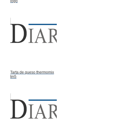
logo
Tarta de queso thermomix
tm5