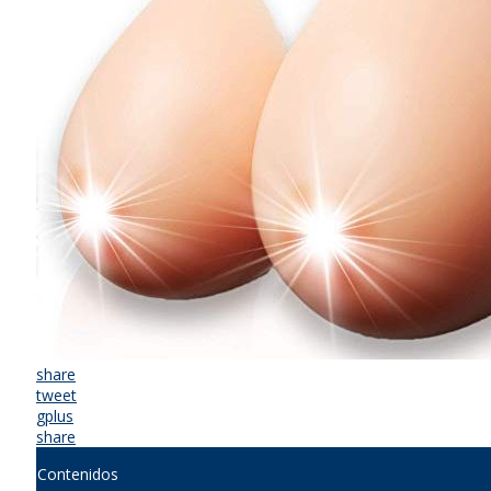
share
tweet
gplus
share
Contenidos