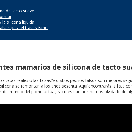
ona de tacto suave
formar
a silicona líquida
alsas para el travestismo
ntes mamarios de silicona de tacto s
as tetas reales o las falsas?» o «Los pechos falsos son mejores se
icona se remontan a los años sesenta. Aquí encontrarás la lista con 
s del mundo del porno actual, si crees que nos hemos olvidado de alg