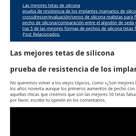
Las mejores tetas de silicona
prueba de resistencia de los implantes mamarios de silic
crossdresser/evaluación/senos de silicona realistas para 
pecho de silicona/comparación entre el algodón de seda y l
top 5 de las mejores formas de pechos de silicona tetas f
Post Relacionados:
Las mejores tetas de silicona
prueba de resistencia de los impla
No queremos volver a los viejos tópicos, como «¿Son mejores l
los años noventa aunque los primeros aumentos de pecho con sil
aquellas chicas que creemos que son las mejores 50 tetas falsa
por favor, escribe tu opinión en los comentarios.