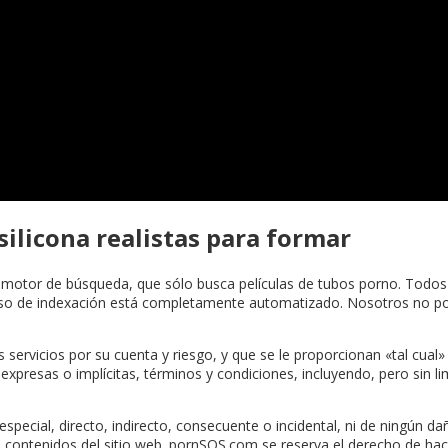
ilicona realistas para formar
 motor de búsqueda, que sólo busca películas de tubos porno. Todos 
eso de indexación está completamente automatizado. Nosotros no 
 servicios por su cuenta y riesgo, y que se le proporcionan «tal cual
s expresas o implícitas, términos y condiciones, incluyendo, pero sin li
cial, directo, indirecto, consecuente o incidental, ni de ningún dañ
los contenidos del sitio web. pornSOS.com se reserva el derecho de ha