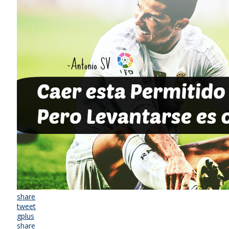
share
tweet
gplus
share