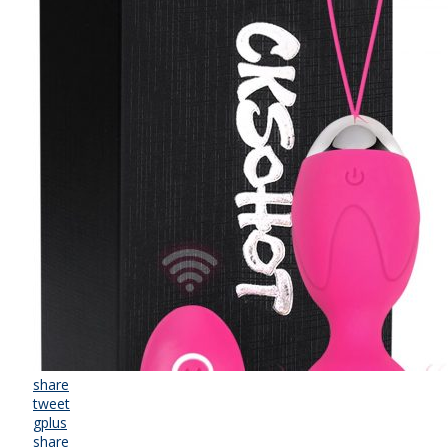
share
tweet
gplus
share