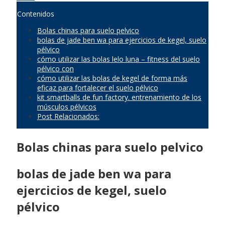
Contenidos
Bolas chinas para suelo pelvico
bolas de jade ben wa para ejercicios de kegel, suelo
pélvico
cómo utilizar las bolas lelo luna – fitness del suelo
pélvico con
cómo utilizar las bolas de kegel de forma más
eficaz para fortalecer el suelo pélvico
kit smartballs de fun factory. entrenamiento de los
músculos pélvicos
Post Relacionados:
Bolas chinas para suelo pelvico
bolas de jade ben wa para
ejercicios de kegel, suelo
pélvico