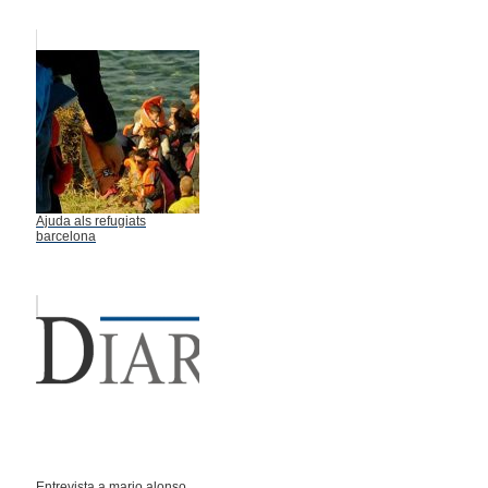
Ajuda als refugiats
barcelona
Entrevista a mario alonso