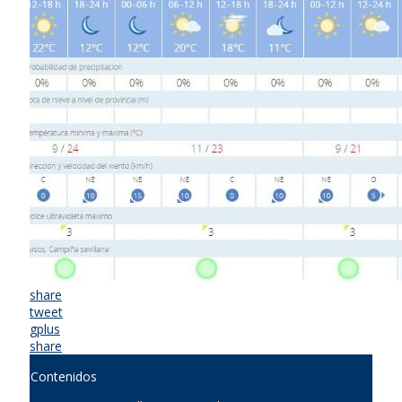
share
tweet
gplus
share
Contenidos