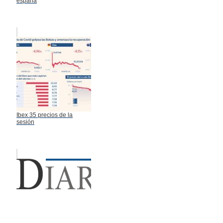
españa
Ibex 35 precios de la
sesión