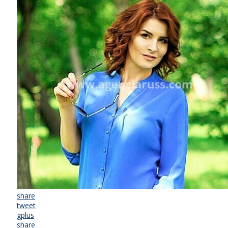
share
tweet
gplus
share