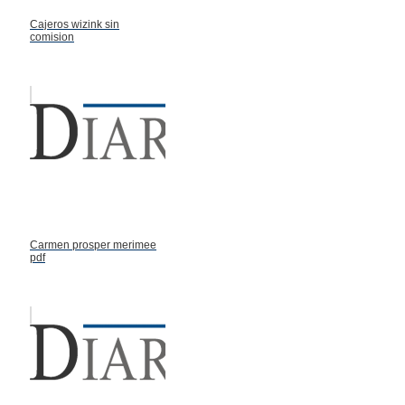
Cajeros wizink sin
comision
Carmen prosper merimee
pdf