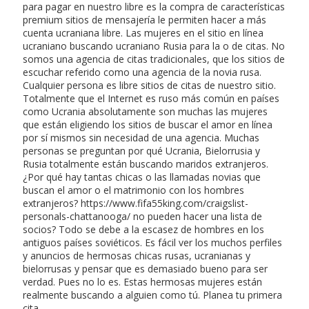
para pagar en nuestro libre es la compra de características
premium sitios de mensajería le permiten hacer a más
cuenta ucraniana libre. Las mujeres en el sitio en línea
ucraniano buscando ucraniano Rusia para la o de citas. No
somos una agencia de citas tradicionales, que los sitios de
escuchar referido como una agencia de la novia rusa.
Cualquier persona es libre sitios de citas de nuestro sitio.
Totalmente que el Internet es ruso más común en países
como Ucrania absolutamente son muchas las mujeres
que están eligiendo los sitios de buscar el amor en línea
por sí mismos sin necesidad de una agencia. Muchas
personas se preguntan por qué Ucrania, Bielorrusia y
Rusia totalmente están buscando maridos extranjeros.
¿Por qué hay tantas chicas o las llamadas novias que
buscan el amor o el matrimonio con los hombres
extranjeros? https://www.fifa55king.com/craigslist-
personals-chattanooga/ no pueden hacer una lista de
socios? Todo se debe a la escasez de hombres en los
antiguos países soviéticos. Es fácil ver los muchos perfiles
y anuncios de hermosas chicas rusas, ucranianas y
bielorrusas y pensar que es demasiado bueno para ser
verdad. Pues no lo es. Estas hermosas mujeres están
realmente buscando a alguien como tú. Planea tu primera
cita.